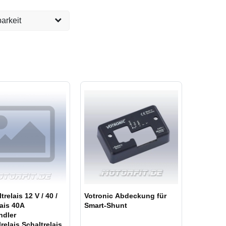
arkeit
versandfertig, 1-2
123
eit ca. 1 Woche
3
eit ca. 2 Wochen
114
eit ca. 4 Wochen
2
 vergriffen,
11
eit 2 Monate oder
relais 12 V / 40 /
Votronic Abdeckung für
ais 40A
Smart-Shunt
dler
elais Schaltrelais