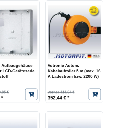
c Aufbaugehäuse
Votronic Autom.
ür LCD-Geräteserie
Kabelaufroller 5 m (max. 16
stoff
A Ladestrom bzw. 2200 W)
,85 €
vorher 414,64 €
 *
352,44 € *