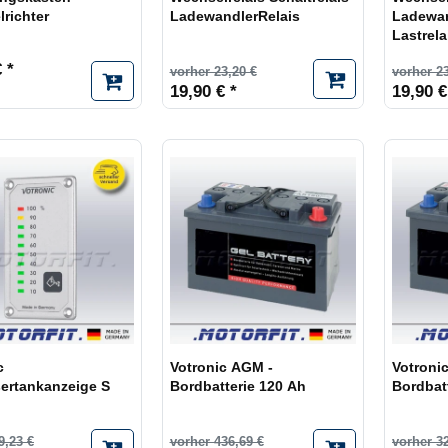
richter
LadewandlerRelais
Ladewan
Lastrela
 *
vorher 23,20 €
vorher 23
19,90 € *
19,90 €
c
Votronic AGM -
Votroni
ertankanzeige S
Bordbatterie 120 Ah
Bordbat
9,23 €
vorher 436,69 €
vorher 3