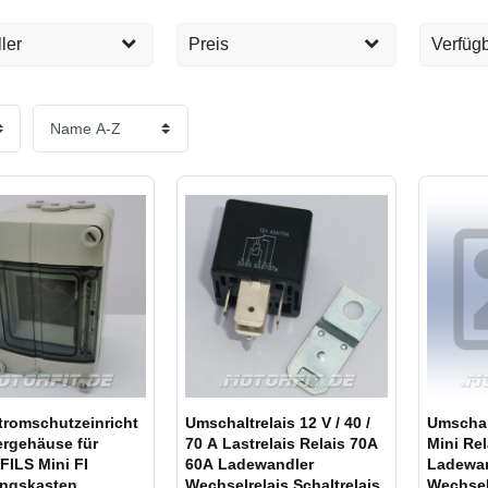
ler
Preis
Verfügb
ic
Sofort 
277
EUR
EUR
Tage
2
Übernehmen
Lieferz
Lieferz
Lieferz
Produkt
Lieferz
länger
tromschutzeinricht
Umschaltrelais 12 V / 40 /
Umschalt
rgehäuse für
70 A Lastrelais Relais 70A
Mini Rel
 Mini FI
60A Ladewandler
Ladewan
ungskasten
Wechselrelais Schaltrelais
Wechselr