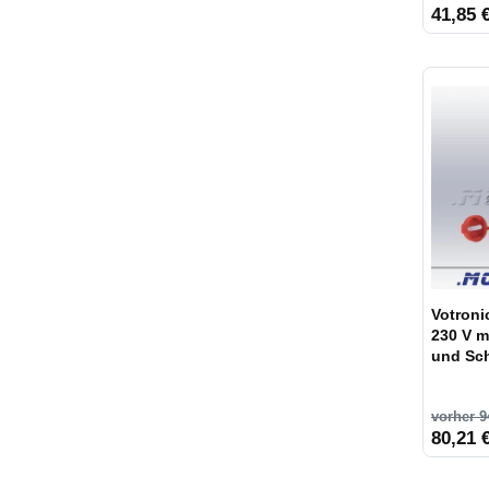
41,85 €
Votroni
230 V m
und Sc
vorher 9
80,21 €