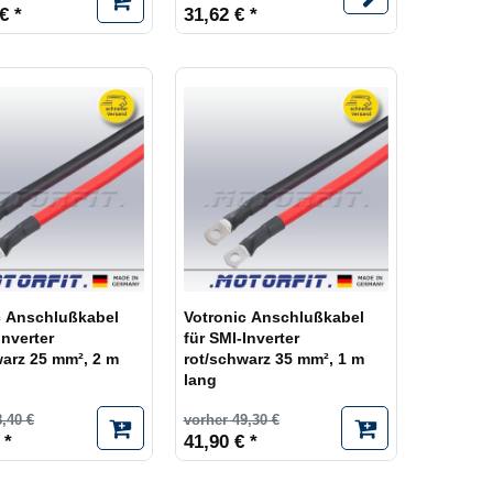
€ *
31,62 € *
c Anschlußkabel
Votronic Anschlußkabel
Inverter
für SMI-Inverter
warz 25 mm², 2 m
rot/schwarz 35 mm², 1 m
lang
,40 €
vorher 49,30 €
 *
41,90 € *