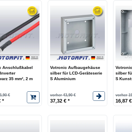
c Anschlußkabel
Votronic Aufbaugehäuse
Votroni
Inverter
silber für LCD-Geräteserie
silber f
warz 35 mm², 2 m
S Aluminium
S Kunst
3,90 €
vorher 43,90 €
vorher 19
 *
37,32 € *
16,87 €