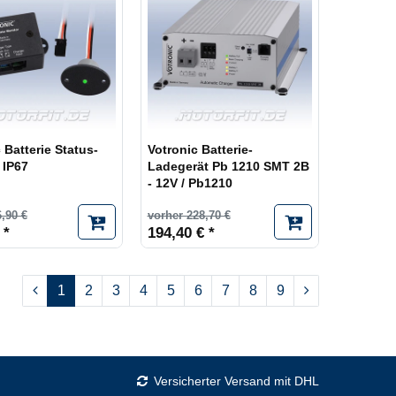
 Batterie Status-
Votronic Batterie-
 IP67
Ladegerät Pb 1210 SMT 2B
- 12V / Pb1210
,90 €
vorher 228,70 €
 *
194,40 € *
1
2
3
4
5
6
7
8
9
Versicherter Versand mit DHL