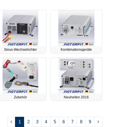
Sinus-Wechselrichter
Kombinationsgeräte
Zubehör
Neuheiten 2016
1
2
3
4
5
6
7
8
9