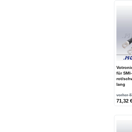
Votroni
für SMI-
rot/sch
lang
vorher 8
71,32 €