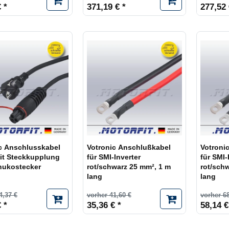
 *
371,19 € *
277,52 
c Anschlusskabel
Votronic Anschlußkabel
Votroni
it Steckkupplung
für SMI-Inverter
für SMI-
hukostecker
rot/schwarz 25 mm², 1 m
rot/sch
lang
lang
4,37 €
vorher 41,60 €
vorher 68
 *
35,36 € *
58,14 €