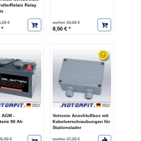
dlerRelais Relay
is
,20 €
vorher 10,00 €
 *
8,50 € *
c AGM -
Votronic Anschlußbox mit
terie 90 Ah
Kabelverschraubungen für
Stationslader
26,50 €
vorher 37,20 €