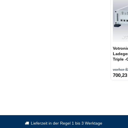
Votroni
Ladeger
Triple -
vorher 8
700,23
Lieferzeit in der Regel 1 bis 3 Werktage