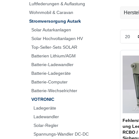
Luftfederungen & Auflastung
Wohnmobil & Caravan
Herstel
Stromversorgung Autark
Votron
Solar Autarkanlagen
Solar Hochvoltanlagen HV
iMS
Top-Seller-Sets SOLAR
Batterien Lithium/AGM
Batterie-Ladewandler
Batterie-Ladegeräte
Batterie-Computer
Batterie-Wechselrichter
VOTRONIC
Ladegeräte
Ladewandler
Fehlers
Solar-Regler
ung Lee
RCBO / FILS
Spannungs-Wandler DC-DC
Sicher