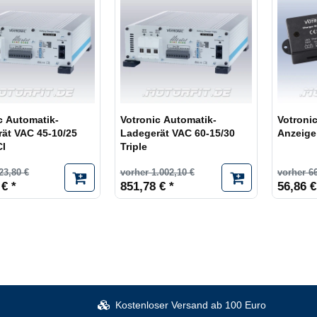
c Automatik-
Votronic Automatik-
Votronic
ät VAC 45-10/25
Ladegerät VAC 60-15/30
Anzeige
CI
Triple
23,80 €
vorher 1.002,10 €
vorher 66
 € *
851,78 € *
56,86 €
Kostenloser Versand ab 100 Euro