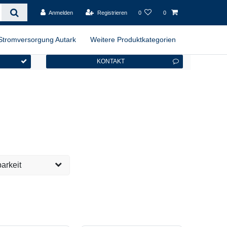
Anmelden
Registrieren
0
0
Stromversorgung Autark
Weitere Produktkategorien
KONTAKT
arkeit
versandfertig, 1-2
2
eit ca. 1 Woche
3