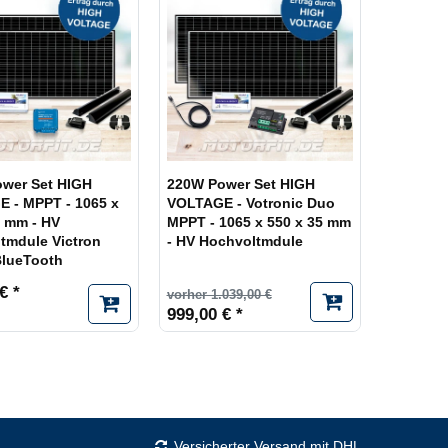
wer Set HIGH
220W Power Set HIGH
 - MPPT - 1065 x
VOLTAGE - Votronic Duo
5 mm - HV
MPPT - 1065 x 550 x 35 mm
tmdule Victron
- HV Hochvoltmdule
BlueTooth
€ *
vorher 1.039,00 €
999,00 € *
Versicherter Versand mit DHL