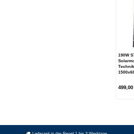
190W S
Solarmo
Techni
1500x6
499,00
Lieferzeit in der Regel 1 bis 3 Werktage