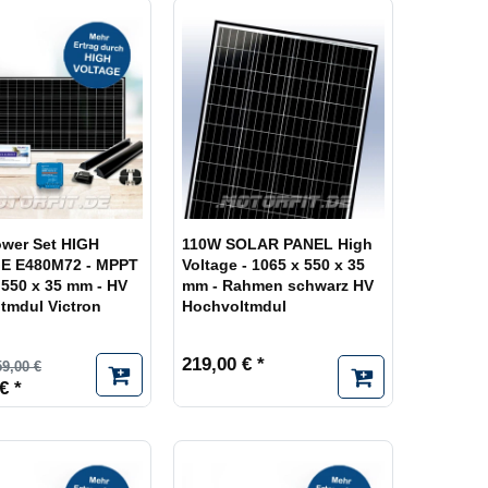
eit ca. 2 Wochen
3
wer Set HIGH
110W SOLAR PANEL High
E E480M72 - MPPT
Voltage - 1065 x 550 x 35
 550 x 35 mm - HV
mm - Rahmen schwarz HV
tmdul Victron
Hochvoltmdul
219,00 € *
59,00 €
€ *