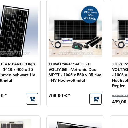
Lieferz
OLAR PANEL High
110W Power Set HIGH
110W Po
 - 1410 x 400 x 35
VOLTAGE - Votronic Duo
VOLTAG
ahmen schwarz HV
MPPT - 1065 x 550 x 35 mm
- 1065 x
ltmdul
- HV Hochvoltmdul
Hochvol
Regler
 € *
769,00 € *
vorher 5
499,00 