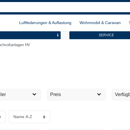
Luftfederungen & Auflastung
Wohnmobil & Caravan
SERVICE
ochvoltanlagen HV
ler
Preis
Verfügb
Sofort 
8
EUR
EUR
Tage
Übernehmen
Lieferz