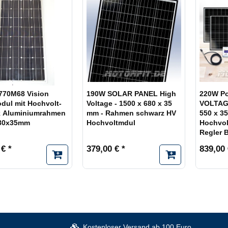
770M68 Vision
190W SOLAR PANEL High
220W Po
dul mit Hochvolt-
Voltage - 1500 x 680 x 35
VOLTAGE
k Aluminiumrahmen
mm - Rahmen schwarz HV
550 x 3
80x35mm
Hochvoltmdul
Hochvol
Regler 
 € *
379,00 € *
839,00 
Kostenloser Versand ab 100 Euro