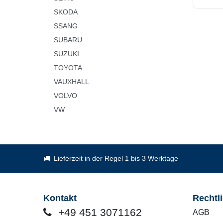
SKODA
SSANG
SUBARU
SUZUKI
TOYOTA
VAUXHALL
VOLVO
VW
Lieferzeit in der Regel 1 bis 3 Werktage
Kontakt
Rechtl
+49 451 3071162
AGB