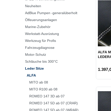
Neuheiten
AdBlue Pumpen -generalüberholt
Ölfeuerungsanlagen
Marine-Zubehör
Werkstatt-Ausrüstung
Werkzeug für Profis
Fahrzeugdiagnose
ALFA MI
Motor-Schutz
LEDER
Schläuche bis 300°C
Leder Sitze
1.397,0
ALFA
MITO ab 08
MITO R100 ab 08
ROMEO 147 3D ab 07
ROMEO 147 5D ab 07 (CRAR)
ROMEO 147 5D ab 07 (WRAR)