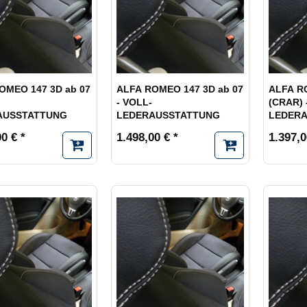
OMEO 147 3D ab 07
ALFA ROMEO 147 3D ab 07
ALFA R
- VOLL-
(CRAR) 
AUSSTATTUNG
LEDERAUSSTATTUNG
LEDER
0 € *
1.498,00 € *
1.397,0