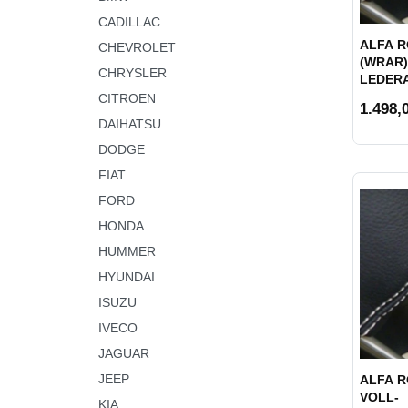
CADILLAC
ALFA R
CHEVROLET
(WRAR)
CHRYSLER
LEDER
CITROEN
1.498,0
DAIHATSU
DODGE
FIAT
FORD
HONDA
HUMMER
HYUNDAI
ISUZU
IVECO
JAGUAR
JEEP
ALFA R
VOLL-
KIA