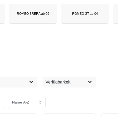
ROMEO BRERA ab 09
ROMEO GT ab 04
Verfügbarkeit
Sofort versandfertig, 1-2
31
EUR
Tage
Übernehmen
Produkt vergriffen,
4
Lieferzeit 2 Monate oder