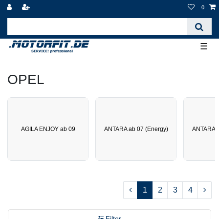
0
☰
OPEL
AGILA ENJOY ab 09
ANTARA ab 07 (Energy)
ANTARA a
1
2
3
4
Filter