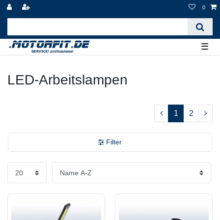
0
☰
LED-Arbeitslampen
1
2
Filter