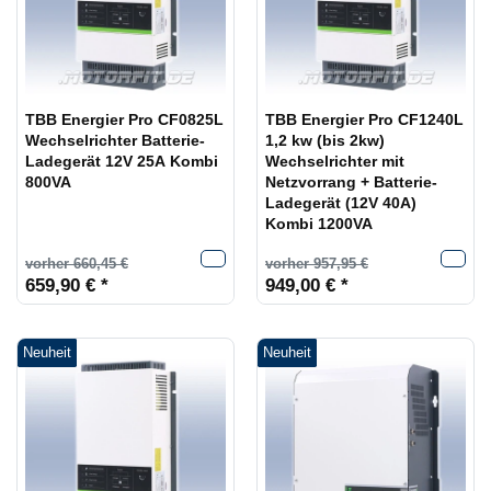
TBB Energier Pro CF0825L
TBB Energier Pro CF1240L
Wechselrichter Batterie-
1,2 kw (bis 2kw)
Ladegerät 12V 25A Kombi
Wechselrichter mit
800VA
Netzvorrang + Batterie-
Ladegerät (12V 40A)
Kombi 1200VA
vorher 660,45 €
vorher 957,95 €
659,90 € *
949,00 € *
Neuheit
Neuheit