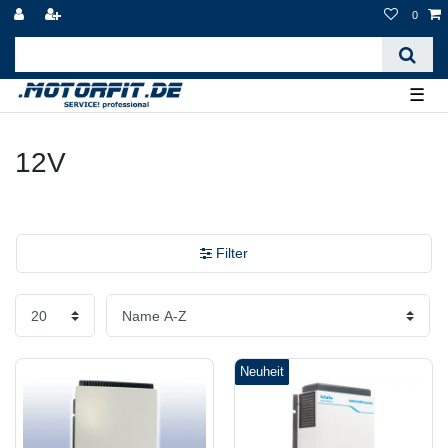
0
☰
12V
Filter
Neuheit