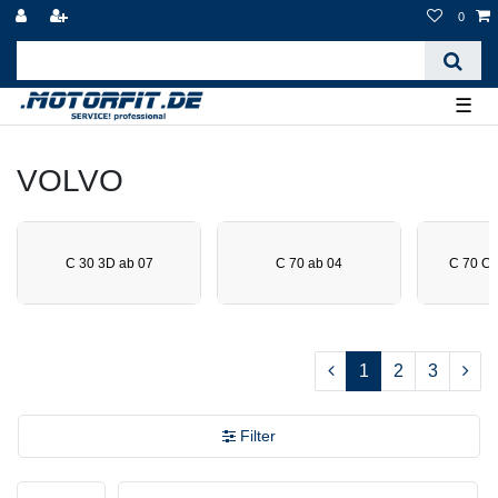
0
☰
VOLVO
C 30 3D ab 07
C 70 ab 04
C 70 C
1
2
3
Filter