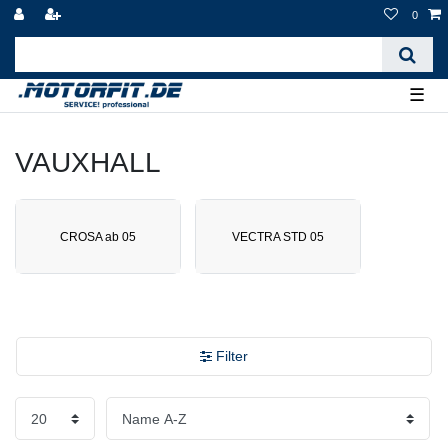
0
☰
VAUXHALL
CROSA ab 05
VECTRA STD 05
Filter