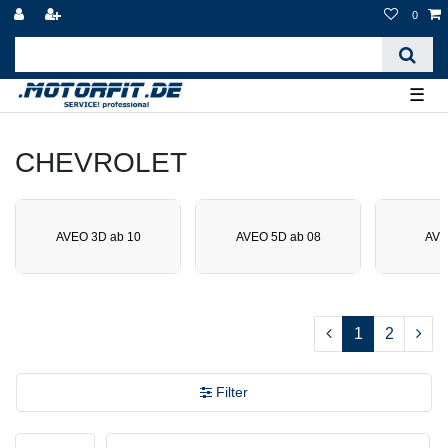
0
☰
CHEVROLET
AVEO 3D ab 10
AVEO 5D ab 08
AVE
1
2
Filter