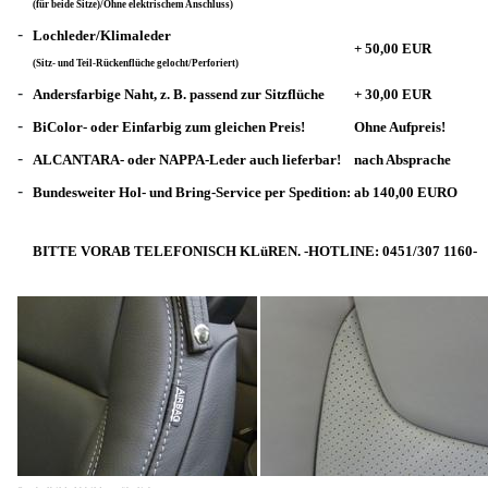
(für beide Sitze)/Ohne elektrischem Anschluss)
-
Lochleder/Klimaleder
+ 50,00 EUR
(Sitz- und Teil-Rückenflüche gelocht/Perforiert)
-
Andersfarbige Naht, z. B. passend zur Sitzflüche
+ 30,00 EUR
-
BiColor- oder Einfarbig zum gleichen Preis!
Ohne Aufpreis!
-
ALCANTARA- oder NAPPA-Leder auch lieferbar!
nach Absprache
-
Bundesweiter Hol- und Bring-Service per Spedition:
ab 140,00 EURO
BITTE VORAB TELEFONISCH KLüREN. -HOTLINE: 0451/307 1160-