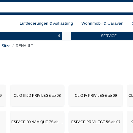
Luftfederungen & Auflastung
Wohnmobil & Caravan
SERVICE
 Sitze
RENAULT
9
CLIO III 5D PRIVILEGE ab 08
CLIO IV PRIVILEGE ab 09
ESPACE DYNAMIQUE 7S ab 08
ESPACE PRIVILEGE 5S ab 07
K