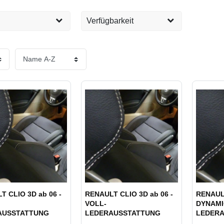
Verfügbarkeit
Sofort versandfertig, 1-2
61
EUR
Tage
Übernehmen
T CLIO 3D ab 06 -
RENAULT CLIO 3D ab 06 -
RENAUL
VOLL-
DYNAMIQ
AUSSTATTUNG
LEDERAUSSTATTUNG
LEDER