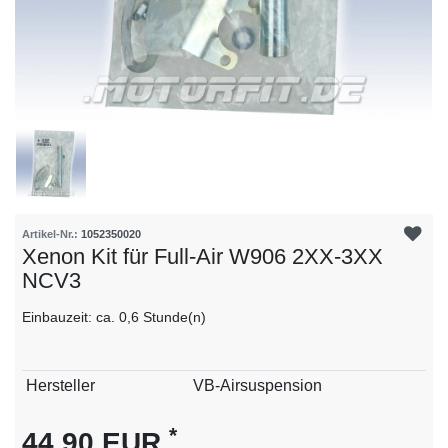
Artikel-Nr.:
1052350020
Xenon Kit für Full-Air W906 2XX-3XX
NCV3
Einbauzeit: ca. 0,6 Stunde(n)
Technisches
Wert
Hersteller
VB-Airsuspension
Merkmal
*
44,90 EUR