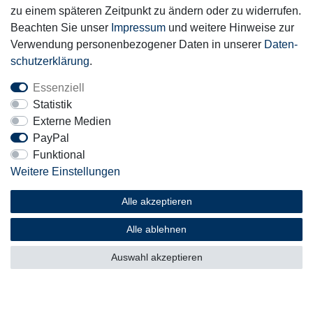
Sicher einkaufen
zu einem späteren Zeitpunkt zu ändern oder zu widerrufen.
Beachten Sie unser
Impressum
und weitere Hinweise zur
Verwendung personenbezogener Daten in unserer
Daten­
schutz­erklärung
.
Essenziell
Mitglied
Statistik
Externe Medien
PayPal
Funktional
Weitere Einstellungen
Motor-Fit
© Copyright 2026 | Alle Rechte vorbehalten.
Alle akzeptieren
Alle ablehnen
Auswahl akzeptieren