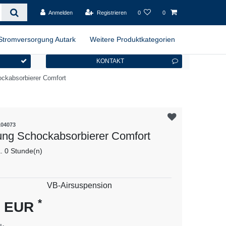
Anmelden
Registrieren
0
0
Stromversorgung Autark
Weitere Produktkategorien
KONTAKT
ockabsorbierer Comfort
104073
ung Schockabsorbierer Comfort
a. 0 Stunde(n)
es
VB-Airsuspension
*
0 EUR