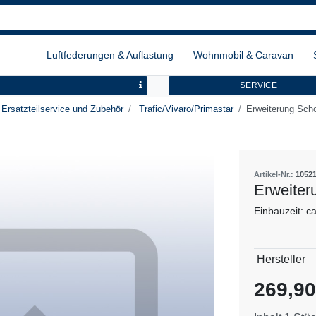
Luftfederungen & Auflastung
Wohnmobil & Caravan
SERVICE
Ersatzteilservice und Zubehör
Trafic/Vivaro/Primastar
Erweiterung Sch
Artikel-Nr.:
1052
Erweiter
Einbauzeit: c
Technisch
Wert
Hersteller
Merkmal
269,9