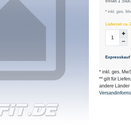
Inhalt
1
Stüc
* inkl. ges. M
Lieferzeit ca.
Expresskauf
* inkl. ges. MwS
** gilt für Lief
andere Länder 
Versandinform