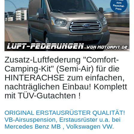
Zusatz-Luftfederung "Comfort-
Camping-Kit" (Semi-Air) für die
HINTERACHSE zum einfachen,
nachträglichen Einbau! Komplett
mit TÜV-Gutachten !
ORIGINAL ERSTAUSRÜSTER QUALITÄT!
VB-Airsuspension, Erstausrüster u.a. bei
Mercedes Benz MB , Volkswagen VW.