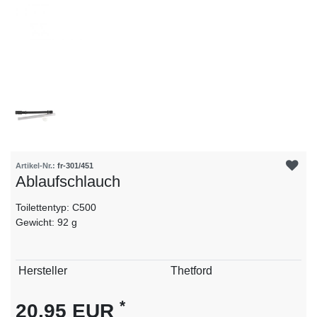
Artikel-Nr.:
fr-301/451
Ablaufschlauch
Toilettentyp: C500
Gewicht: 92 g
Technisches
Wert
Hersteller
Thetford
Merkmal
*
20,95 EUR