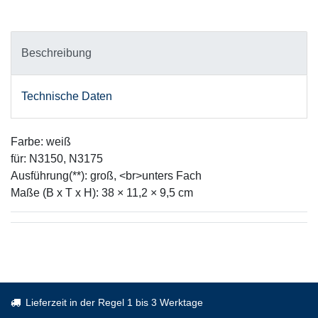
Beschreibung
Technische Daten
Farbe: weiß
für: N3150, N3175
Ausführung(**): groß, <br>unters Fach
Maße (B x T x H): 38 × 11,2 × 9,5 cm
Lieferzeit in der Regel 1 bis 3 Werktage