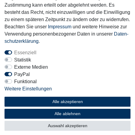
Zustimmung kann erteilt oder abgelehnt werden. Es
Motor-Fit
besteht das Recht, nicht einzuwilligen und die Einwilligung
© Copyright 2026 | Alle Rechte vorbehalten.
zu einem späteren Zeitpunkt zu ändern oder zu widerrufen.
Beachten Sie unser
Impressum
und weitere Hinweise zur
Verwendung personenbezogener Daten in unserer
Daten­
schutz­erklärung
.
Essenziell
Statistik
Externe Medien
PayPal
Funktional
Weitere Einstellungen
Alle akzeptieren
Alle ablehnen
Auswahl akzeptieren