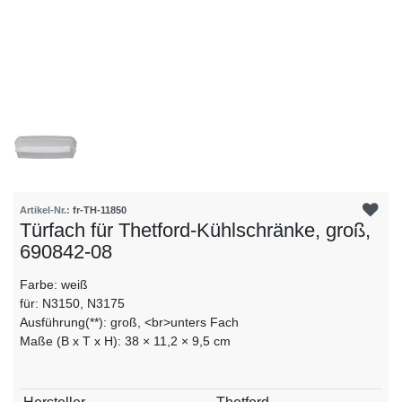
Artikel-Nr.:
fr-TH-11850
Türfach für Thetford-Kühlschränke, groß,
690842-08
Farbe: weiß
für: N3150, N3175
Ausführung(**): groß, <br>unters Fach
Maße (B x T x H): 38 × 11,2 × 9,5 cm