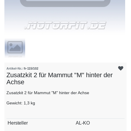
Artikel-Nr.:
fr-115/102
Zusatzkit 2 für Mammut "M" hinter der
Achse
Zusatzkit 2 für Mammut "M" hinter der Achse
Gewicht: 1,3 kg
Technisches
Wert
Hersteller
AL-KO
Merkmal