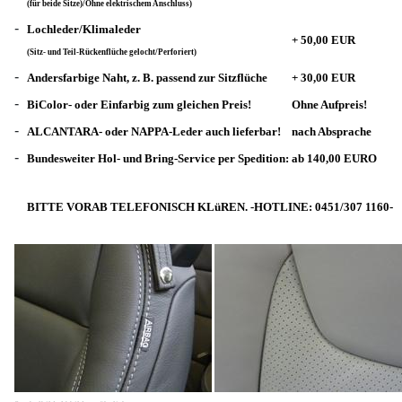
(für beide Sitze)/Ohne elektrischem Anschluss)
-
Lochleder/Klimaleder
+ 50,00 EUR
(Sitz- und Teil-Rückenflüche gelocht/Perforiert)
-
Andersfarbige Naht, z. B. passend zur Sitzflüche
+ 30,00 EUR
-
BiColor- oder Einfarbig zum gleichen Preis!
Ohne Aufpreis!
-
ALCANTARA- oder NAPPA-Leder auch lieferbar!
nach Absprache
-
Bundesweiter Hol- und Bring-Service per Spedition:
ab 140,00 EURO
BITTE VORAB TELEFONISCH KLüREN. -HOTLINE: 0451/307 1160-