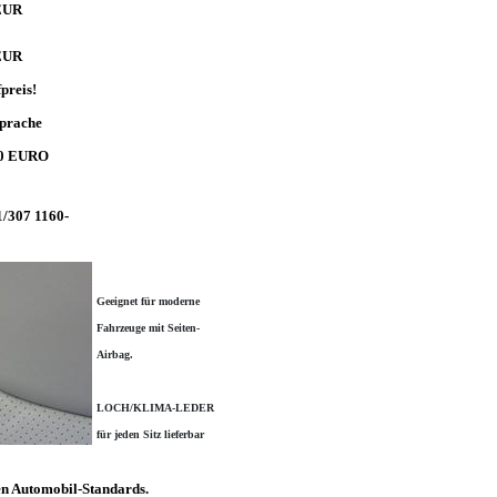
 EUR
 EUR
preis!
prache
00 EURO
307 1160-
Geeignet für moderne
Fahrzeuge mit Seiten-
Airbag.
LOCH/KLIMA-LEDER
für jeden Sitz lieferbar
en Automobil-Standards.