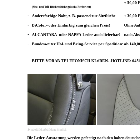
+ 50,00
(Sitz- und Teil-Rückenflüche gelocht/Perforiert)
-
Andersfarbige Naht, z. B. passend zur Sitzflüche
+ 30,00
-
BiColor- oder Einfarbig zum gleichen Preis!
Ohne Auf
-
ALCANTARA- oder NAPPA-Leder auch lieferbar!
nach Abs
-
Bundesweiter Hol- und Bring-Service per Spedition:
ab 140,
BITTE VORAB TELEFONISCH KLüREN. -HOTLINE: 0451/
Symbolbild: Abbildung ühnlich.
Die Leder-Ausstattung werden gefertigt nach den hohen deutsch