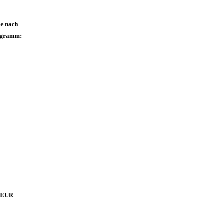
Je nach
iagramm:
0 EUR