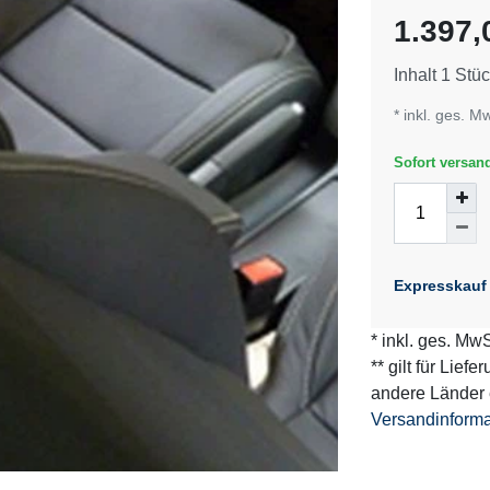
Merkmal
1.397
Inhalt
1
Stüc
* inkl. ges. M
Sofort versand
Expresskauf
* inkl. ges. MwS
** gilt für Lief
andere Länder 
Versandinform