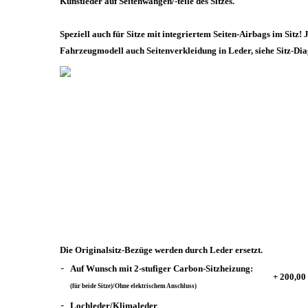
Kunstleder auf Seitenwangen/-teile des Sitzes.
Speziell auch für Sitze mit integriertem Seiten-Airbags im Sitz! 
Fahrzeugmodell auch Seitenverkleidung in Leder, siehe Sitz-D
Die Originalsitz-Bezüge werden durch Leder ersetzt.
-
Auf Wunsch mit 2-stufiger Carbon-Sitzheizung:
+ 200,0
(für beide Sitze)/Ohne elektrischem Anschluss)
-
Lochleder/Klimaleder