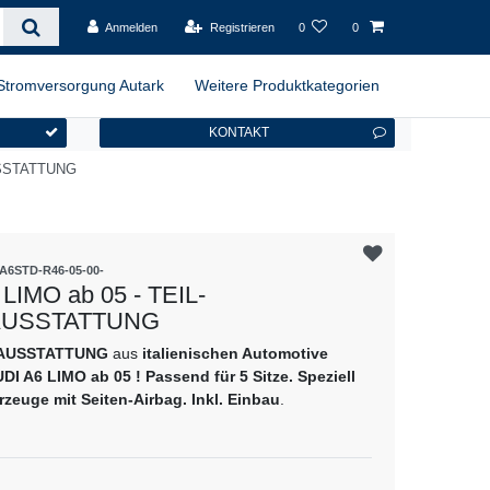
Anmelden
Registrieren
0
0
Stromversorgung Autark
Weitere Produktkategorien
KONTAKT
USSTATTUNG
A6STD-R46-05-00-
LIMO ab 05 - TEIL-
USSTATTUNG
RAUSSTATTUNG
aus
italienischen Automotive
DI A6 LIMO ab 05 ! Passend für 5 Sitze. Speziell
rzeuge mit Seiten-Airbag. Inkl. Einbau
.
es