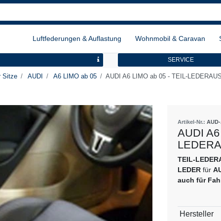
Luftfederungen & Auflastung
Wohnmobil & Caravan
SERVICE
 Sitze
AUDI
A6 LIMO ab 05
AUDI A6 LIMO ab 05 - TEIL-LEDERA
Artikel-Nr.:
AUD-
AUDI A6 
LEDERA
TEIL-LEDE
LEDER
für
AU
auch für Fah
Technisch
Wert
Hersteller