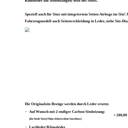
Kunstleder auf Seitenwangen/-teile des Sitzes.
Speziell auch für Sitze mit integriertem Seiten-Airbags im Sitz! 
Fahrzeugmodell auch Seitenverkleidung in Leder, siehe Sitz-D
Die Originalsitz-Bezüge werden durch Leder ersetzt.
-
Auf Wunsch mit 2-stufiger Carbon-Sitzheizung:
+ 200,0
(für beide Sitze)/Ohne elektrischem Anschluss)
-
Lochleder/Klimaleder