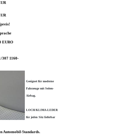
 EUR
 EUR
preis!
prache
00 EURO
307 1160-
Geeignet für moderne
Fahrzeuge mit Seiten-
Airbag.
LOCH/KLIMA-LEDER
für jeden Sitz lieferbar
en Automobil-Standards.