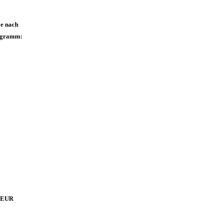
Je nach
iagramm:
0 EUR