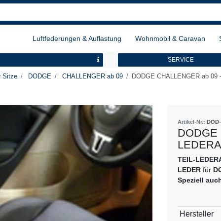
Luftfederungen & Auflastung
Wohnmobil & Caravan
SERVICE
 Sitze
DODGE
CHALLENGER ab 09
DODGE CHALLENGER ab 09 
Artikel-Nr.:
DOD-
DODGE C
LEDERA
TEIL-LEDE
LEDER
für
DO
Speziell auc
Technisch
Wert
Hersteller