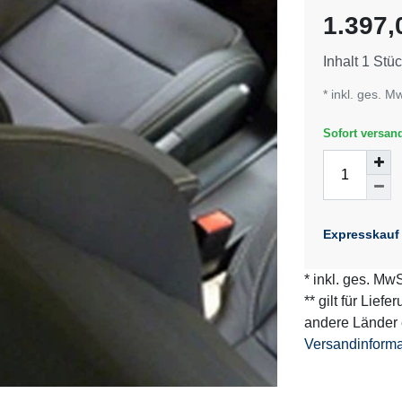
Merkmal
1.397
Inhalt
1
Stüc
* inkl. ges. M
Sofort versand
Expresskauf
* inkl. ges. MwS
** gilt für Lief
andere Länder 
Versandinform