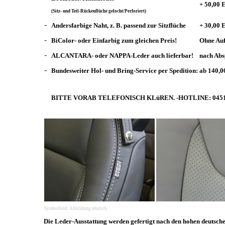
+ 50,00
(Sitz- und Teil-Rückenflüche gelocht/Perforiert)
-
Andersfarbige Naht, z. B. passend zur Sitzflüche
+ 30,00
-
BiColor- oder Einfarbig zum gleichen Preis!
Ohne Auf
-
ALCANTARA- oder NAPPA-Leder auch lieferbar!
nach Abs
-
Bundesweiter Hol- und Bring-Service per Spedition:
ab 140,
BITTE VORAB TELEFONISCH KLüREN. -HOTLINE: 0451/
Symbolbild: Abbildung ühnlich.
Die Leder-Ausstattung werden gefertigt nach den hohen deutsch