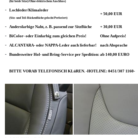
(für beide Sitze)/Ohne elektrischem Anschluss)
-
Lochleder/Klimaleder
+ 50,00 EUR
(Sitz- und Teil-Rückenflüche gelocht/Perforiert)
-
Andersfarbige Naht, z. B. passend zur Sitzflüche
+ 30,00 EUR
-
BiColor- oder Einfarbig zum gleichen Preis!
Ohne Aufpreis!
-
ALCANTARA- oder NAPPA-Leder auch lieferbar!
nach Absprache
-
Bundesweiter Hol- und Bring-Service per Spedition:
ab 140,00 EURO
BITTE VORAB TELEFONISCH KLüREN. -HOTLINE: 0451/307 1160-