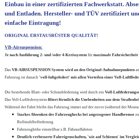
Einbau in einer zertifizierten Fachwerkstatt. Ab
und Entladen. Hersteller- und TÜV zertifiziert u
einfache Eintragung!
ORIGINAL ERSTAUSRÜSTER QUALITÄT!
VB-Airsuspension:
Je nach Ausführung
2- und /oder 4-Kreissystem
für
maximale Fahrsicherheit 
Das
VB-AIRSUSPENSION System wird an den Original-Aufnahmepunkten
an
Fahrzeug ist danach
'voll-luftgefedert' mit allen Vorteilen einer Voll-Luftffed
Die bestehende Blatt- oder Schraubfederung wird durch ein
Voll-Luftfederungs
Das Voll-Luftfedersystem
filtert förmlich die Unebenheiten aus dem Straßenbe
Während der Fahrt bleibt das Fahrzeug immer auf der zuvor (während der Montag
Starkes Absenken der Fahrzeughecks bei angezogener Handbremse
zu
Rollstuhlbeförderung
Fahrzeughöhe einstellbar z.B. Fährauffahrten
Deutlich verbesserte Fahreigenschaften, 'wie auf Schienen' im Verglei