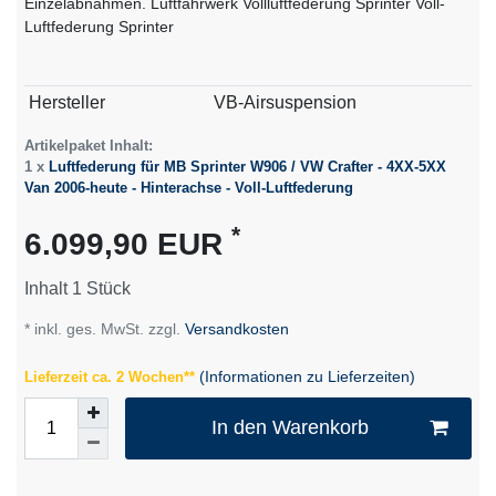
Einzelabnahmen. Luftfahrwerk Vollluftfederung Sprinter Voll-
Luftfederung Sprinter
Technisches
Wert
Hersteller
VB-Airsuspension
Merkmal
Artikelpaket Inhalt:
1 x
Luftfederung für MB Sprinter W906 / VW Crafter - 4XX-5XX
Van 2006-heute - Hinterachse - Voll-Luftfederung
*
6.099,90 EUR
Inhalt
1
Stück
* inkl. ges. MwSt. zzgl.
Versandkosten
(Informationen zu Lieferzeiten)
Lieferzeit ca. 2 Wochen**
In den Warenkorb