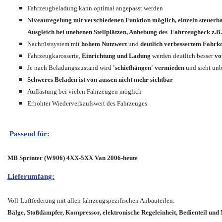
Fahrzeugbeladung kann optimal angepasst werden
Niveauregelung mit verschiedenen Funktion möglich, einzeln steuerb
Ausgleich bei unebenen Stellplätzen, Anhebung des Fahrzeugheck z.B.
Nachrüstsystem mit
hohem Nutzwert
und
deutlich verbessertem Fahrk
Fahrzeugkarosserie,
Einrichtung und Ladung
werden deutlich besser
vo
Je nach Beladungszustand wird
'schiefhängen' vermieden
und sieht unb
Schweres Beladen ist von aussen nicht mehr sichtbar
Auflastung bei vielen Fahrzeugen möglich
Erhöhter Wiederverkaufswert des Fahrzeuges
Passend für:
MB Sprinter (W906) 4XX-5XX Van 2006-heute
Lieferumfang:
Voll-Luftfederung mit allen fahrzeugspezifischen Anbauteilen:
Bälge, Stoßdämpfer, Kompressor, elektronische Regeleinheit, Bedienteil un