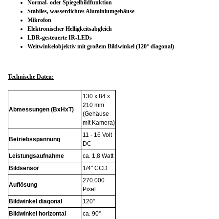
Normal- oder Spiegelbildfunktion
Stabiles, wasserdichtes Aluminiumgehäuse
Mikrofon
Elektronischer Helligkeitsabgleich
LDR-gesteuerte IR-LEDs
Weitwinkelobjektiv mit großem Bildwinkel (120° diagonal)
Technische Daten:
130 x 84 x
210 mm
Abmessungen (BxHxT)
(Gehäuse
mit Kamera)
11 - 16 Volt
Betriebsspannung
DC
Leistungsaufnahme
ca. 1,8 Watt
Bildsensor
1/4" CCD
270.000
Auflösung
Pixel
Bildwinkel diagonal
120°
Bildwinkel horizontal
ca. 90°