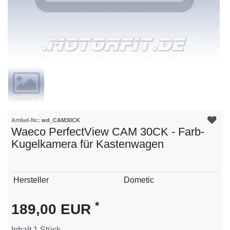
Artikel-Nr.:
wd_CAM30CK
Waeco PerfectView CAM 30CK - Farb-
Kugelkamera für Kastenwagen
Technisches
Wert
Hersteller
Dometic
Merkmal
*
189,00 EUR
Inhalt
1
Stück