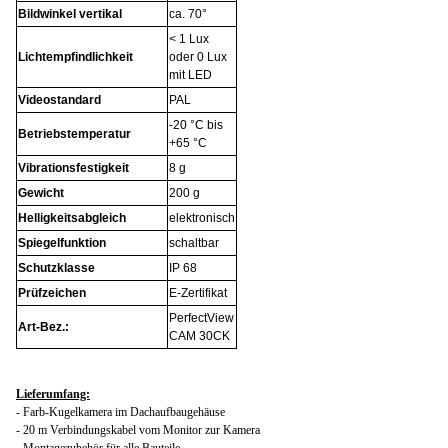
Bildwinkel vertikal
ca. 70°
< 1 Lux
Lichtempfindlichkeit
oder 0 Lux
mit LED
Videostandard
PAL
-20 °C bis
Betriebstemperatur
+65 °C
Vibrationsfestigkeit
8 g
Gewicht
200 g
Helligkeitsabgleich
elektronisch
Spiegelfunktion
schaltbar
Schutzklasse
IP 68
Prüfzeichen
E-Zertifikat
PerfectView
Art-Bez.:
CAM 30CK
Lieferumfang:
- Farb-Kugelkamera im Dachaufbaugehäuse
- 20 m Verbindungskabel vom Monitor zur Kamera