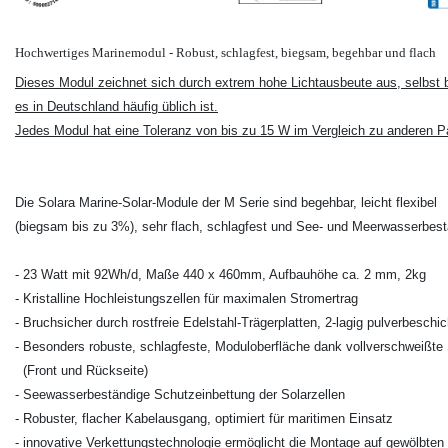
Hochwertiges Marinemodul - Robust, schlagfest, biegsam, begehbar und flach
Dieses Modul zeichnet sich durch extrem hohe Lichtausbeute aus, selbst b
es in Deutschland häufig üblich ist.
Jedes Modul hat eine Toleranz von bis zu 15 W im Vergleich zu anderen P
Die Solara Marine-Solar-Module der M Serie sind begehbar, leicht flexibel
(biegsam bis zu 3%), sehr flach, schlagfest und See- und Meerwasserbest
- 23 Watt mit 92Wh/d, Maße 440 x 460mm, Aufbauhöhe ca. 2 mm, 2kg
- Kristalline Hochleistungszellen für maximalen Stromertrag
- Bruchsicher durch rostfreie Edelstahl-Trägerplatten, 2-lagig pulverbeschic
- Besonders robuste, schlagfeste, Moduloberfläche dank vollverschweißte 
(Front und Rückseite)
- Seewasserbeständige Schutzeinbettung der Solarzellen
- Robuster, flacher Kabelausgang, optimiert für maritimen Einsatz
- innovative Verkettungstechnologie ermöglicht die Montage auf gewölbten