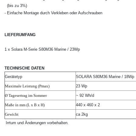
(bis zu 3%)
- Einfache Montage durch Verkleben oder Aufschrauben
LIEFERUMFANG
1 x Solara M-Serie S80M36 Marine / 23Wp
TECHNISCHE DATEN
Gerätetyp
SOLARA S80M36 Marine / 18Wp
Maximale Leistung (Pmax)
23 Wp
Ø
Tagesertrag im Sommer
~ 92 Wh/d
Maße in mm (L x B x H)
440 x 460 x 2
Gewicht
ca 2kg
Irrtum und Änderungen vorbehalten.