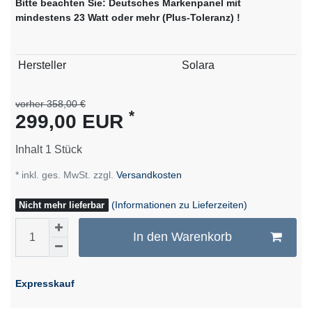
Bitte beachten Sie: Deutsches Markenpanel mit
mindestens 23 Watt oder mehr (Plus-Toleranz) !
Technisches
Wert
Hersteller
Solara
Merkmal
vorher 358,00 €
*
299,00 EUR
Inhalt
1
Stück
* inkl. ges. MwSt. zzgl.
Versandkosten
(Informationen zu Lieferzeiten)
Nicht mehr lieferbar
In den Warenkorb
Expresskauf