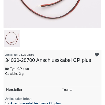
Artikel-Nr.:
34030-28700
34030-28700 Anschlusskabel CP plus
für Typ: CP plus
Gewicht: 2 g
Technisches
Wert
Hersteller
Truma
Merkmal
Artikelpaket Inhalt:
1 x
Anschlusskabel für Truma CP plus