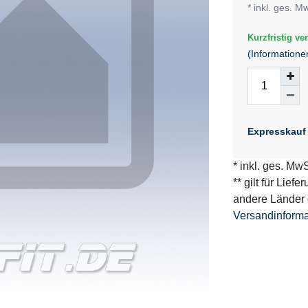
* inkl. ges. M
Kurzfristig ver
(Informatione
Expresskauf
* inkl. ges. MwS
** gilt für Lief
andere Länder 
Versandinform