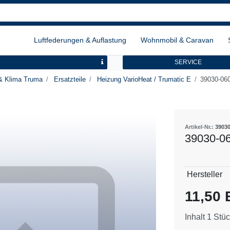
Luftfederungen & Auflastung
Wohnmobil & Caravan
SERVICE
& Klima Truma
Ersatzteile
Heizung VarioHeat / Trumatic E
39030-06
Artikel-Nr.:
3903
39030-06
Technisch
Wert
Hersteller
Merkmal
11,50
Inhalt
1
Stüc