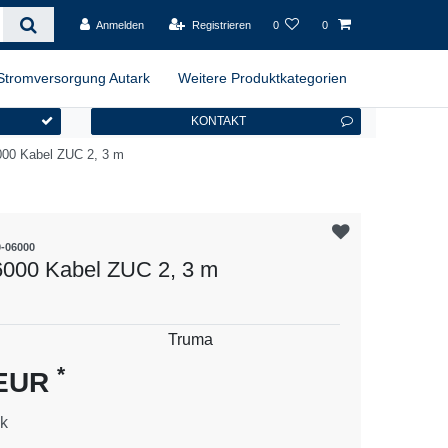
Anmelden
Registrieren
0
0
Stromversorgung Autark
Weitere Produktkategorien
KONTAKT
000 Kabel ZUC 2, 3 m
0-06000
000 Kabel ZUC 2, 3 m
es
Truma
*
 EUR
k