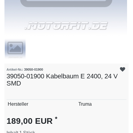
Artikel-Nr.:
39050-01900
39050-01900 Kabelbaum E 2400, 24 V
SMD
Technisches
Wert
Hersteller
Truma
Merkmal
*
189,00 EUR
Inhalt
1
Stück