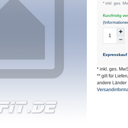
* inkl. ges. M
Kurzfristig ver
(Informatione
Expresskauf
* inkl. ges. MwS
** gilt für Lief
andere Länder 
Versandinform