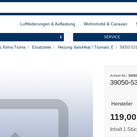
Luftfederungen & Auflastung
Wohnmobil & Caravan
SERVICE
& Klima Truma
Ersatzteile
Heizung VarioHeat / Trumatic E
39050-531
Artikel-Nr.:
3905
39050-53
Technisch
Wert
Hersteller
Merkmal
119,0
Inhalt
1
Stüc