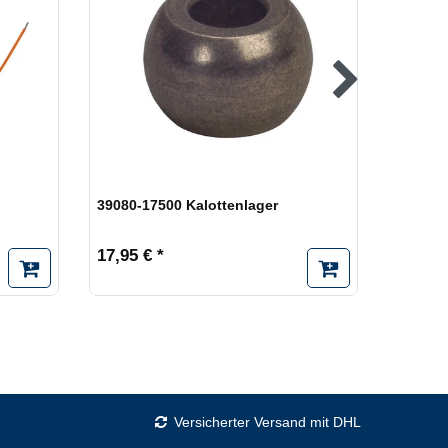
39080-17500 Kalottenlager
Kalotte
17,95 € *
17,95 €
Versicherter Versand mit DHL