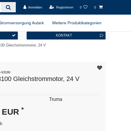
Anmelden
Registrieren
0
0
Stromversorgung Autark
Weitere Produktkategorien
KONTAKT
00 Gleichstrommotor, 24 V
0-53100
100 Gleichstrommotor, 24 V
es
Truma
*
0 EUR
k