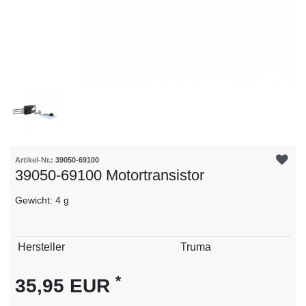
Artikel-Nr.:
39050-69100
39050-69100 Motortransistor
Gewicht: 4 g
Technisches
Wert
Hersteller
Truma
Merkmal
*
35,95 EUR