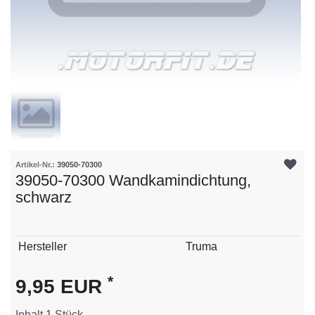
Artikel-Nr.:
39050-70300
39050-70300 Wandkamindichtung,
schwarz
Technisches
Wert
Hersteller
Truma
Merkmal
*
9,95 EUR
Inhalt
1
Stück