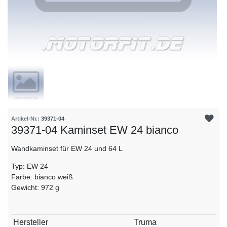
Artikel-Nr.:
39371-04
39371-04 Kaminset EW 24 bianco
Wandkaminset für EW 24 und 64 L
Typ: EW 24
Farbe: bianco weiß
Gewicht: 972 g
Technisches
Wert
Hersteller
Truma