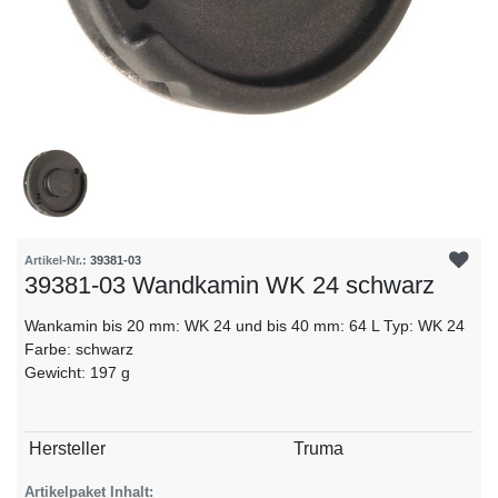
Artikel-Nr.:
39381-03
39381-03 Wandkamin WK 24 schwarz
Wankamin bis 20 mm: WK 24 und bis 40 mm: 64 L Typ: WK 24
Farbe: schwarz
Gewicht: 197 g
Technisches
Wert
Hersteller
Truma
Merkmal
Artikelpaket Inhalt: