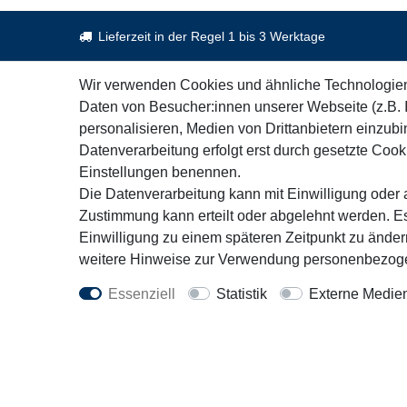
Lieferzeit in der Regel 1 bis 3 Werktage
Wir verwenden Cookies und ähnliche Technologie
Daten von Besucher:innen unserer Webseite (z.B. 
Kontakt
Rechtl
personalisieren, Medien von Drittanbietern einzubi
+49 451 3071162
AGB
Datenverarbeitung erfolgt erst durch gesetzte Cookie
Mo. - Fr. 9:30 - 16:00 Uhr
Impress
Einstellungen benennen.
Wiederru
Die Datenverarbeitung kann mit Einwilligung oder a
info@motorfit.de
Zustimmung kann erteilt oder abgelehnt werden. Es
Datensc
Kontaktformular
Einwilligung zu einem späteren Zeitpunkt zu ände
weitere Hinweise zur Verwendung personenbezoge
Vert
Essenziell
Statistik
Externe Medie