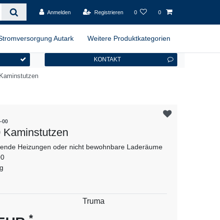
Anmelden
Registrieren
0
0
Stromversorgung Autark
Weitere Produktkategorien
KONTAKT
 Kaminstutzen
-00
 Kaminstutzen
egende Heizungen oder nicht bewohnbare Laderäume
00
 g
es
Truma
*