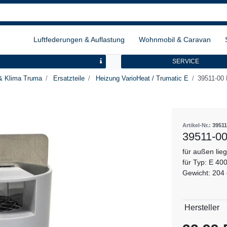
Luftfederungen & Auflastung
Wohnmobil & Caravan
SERVICE
& Klima Truma
Ersatzteile
Heizung VarioHeat / Trumatic E
39511-00
Artikel-Nr.:
39511
39511-00
für außen li
für Typ: E 40
Gewicht: 204
Technisch
Wert
Hersteller
Merkmal