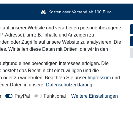
Kostenloser Versand ab 100 Euro
n auf unserer Website und verarbeiten personenbezogene
IP-Adresse), um z.B. Inhalte und Anzeigen zu
iches
Informationen
nden oder Zugriffe auf unsere Website zu analysieren. Die
Service
s. Wir teilen diese Daten mit Dritten, die wir in den
um
Blog
fsrecht
Zahlung & Versand
ufgrund eines berechtigten Interesses erfolgen. Die
 besteht das Recht, nicht einzuwilligen und die
hutzerklärung
rn oder zu widerrufen. Beachten Sie unser
Impressum
und
ner Daten in unserer
Daten­schutz­erklärung
.
Kontakt
rag widerrufen
n
PayPal
Funktional
Weitere Einstellungen
Motor-Fit
© Copyright 2026 | Alle Rechte vorbehalten.