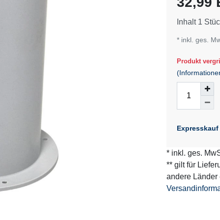
32,99
Inhalt
1
Stüc
* inkl. ges. M
Produkt vergri
(Informatione
Expresskauf
* inkl. ges. MwS
** gilt für Lief
andere Länder 
Versandinform