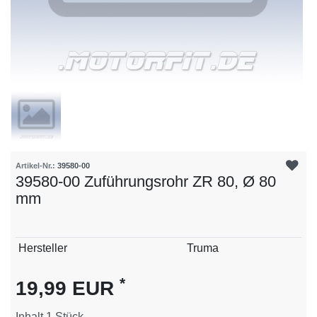
Artikel-Nr.:
39580-00
39580-00 Zuführungsrohr ZR 80, Ø 80
mm
Technisches
Wert
Hersteller
Truma
Merkmal
*
19,99 EUR
Inhalt
1
Stück