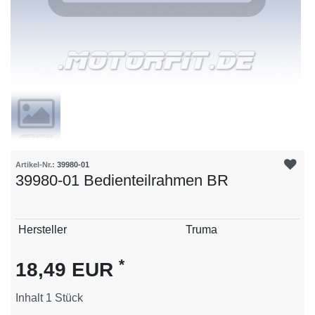
Artikel-Nr.:
39980-01
39980-01 Bedienteilrahmen BR
Technisches
Wert
Hersteller
Truma
Merkmal
*
18,49 EUR
Inhalt
1
Stück