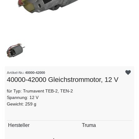
Artikel-Nr.:
40000-42000
40000-42000 Gleichstrommotor, 12 V
für Typ: Trumavent TEB-2, TEN-2
Spannung: 12 V
Gewicht: 259 g
Technisches
Wert
Hersteller
Truma
Merkmal