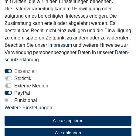
mit Dritten, die wir in den Einstellungen benennen.
Die Datenverarbeitung kann mit Einwilligung oder
aufgrund eines berechtigten Interesses erfolgen. Die
Zustimmung kann erteilt oder abgelehnt werden. Es
Motor-Fit
besteht das Recht, nicht einzuwilligen und die Einwilligung
© Copyright 2026 | Alle Rechte vorbehalten.
zu einem späteren Zeitpunkt zu ändern oder zu widerrufen.
Beachten Sie unser
Impressum
und weitere Hinweise zur
Verwendung personenbezogener Daten in unserer
Daten­
schutz­erklärung
.
Essenziell
Statistik
Externe Medien
PayPal
Funktional
Weitere Einstellungen
Alle akzeptieren
Alle ablehnen