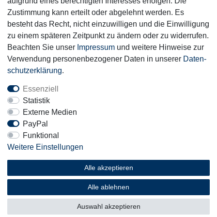
aufgrund eines berechtigten Interesses erfolgen. Die
Zahlung & Versand
Zustimmung kann erteilt oder abgelehnt werden. Es
besteht das Recht, nicht einzuwilligen und die Einwilligung
Sicher einkaufen
zu einem späteren Zeitpunkt zu ändern oder zu widerrufen.
Beachten Sie unser
Impressum
und weitere Hinweise zur
Verwendung personenbezogener Daten in unserer
Daten­
schutz­erklärung
.
Essenziell
Mitglied
Statistik
Externe Medien
PayPal
Funktional
Weitere Einstellungen
Motor-Fit
© Copyright 2026 | Alle Rechte vorbehalten.
Alle akzeptieren
Alle ablehnen
Auswahl akzeptieren