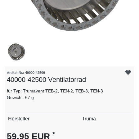
Artikel-Nr.:
40000-42500
40000-42500 Ventilatorrad
für Typ: Trumavent TEB-2, TEN-2, TEB-3, TEN-3
Gewicht: 67 g
Technisches
Wert
Hersteller
Truma
Merkmal
*
59,95 EUR