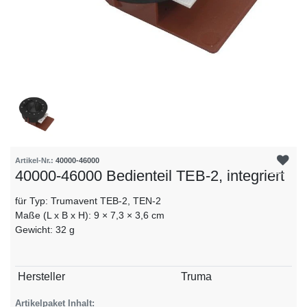
Artikel-Nr.:
40000-46000
40000-46000 Bedienteil TEB-2, integriert
für Typ: Trumavent TEB-2, TEN-2
Maße (L x B x H): 9 × 7,3 × 3,6 cm
Gewicht: 32 g
Technisches
Wert
Hersteller
Truma
Merkmal
Artikelpaket Inhalt: