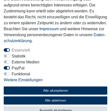
aufgrund eines berechtigten Interesses erfolgen. Die
Zustimmung kann erteilt oder abgelehnt werden. Es
Motor-Fit
besteht das Recht, nicht einzuwilligen und die Einwilligung
© Copyright 2026 | Alle Rechte vorbehalten.
zu einem späteren Zeitpunkt zu ändern oder zu widerrufen.
Beachten Sie unser
Impressum
und weitere Hinweise zur
Verwendung personenbezogener Daten in unserer
Daten­
schutz­erklärung
.
Essenziell
Statistik
Externe Medien
PayPal
Funktional
Weitere Einstellungen
Alle akzeptieren
Alle ablehnen
Auswahl akzeptieren