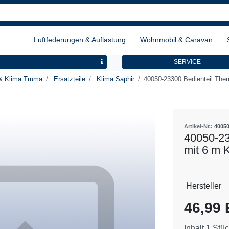
Luftfederungen & Auflastung
Wohnmobil & Caravan
SERVICE
& Klima Truma
Ersatzteile
Klima Saphir
40050-23300 Bedienteil The
Artikel-Nr.:
4005
40050-23
mit 6 m 
Technisch
Wert
Hersteller
Merkmal
46,99
Inhalt
1
Stüc