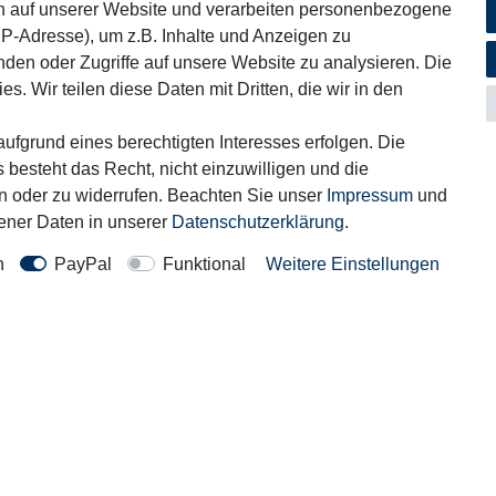
n auf unserer Website und verarbeiten personenbezogene
IP-Adresse), um z.B. Inhalte und Anzeigen zu
iches
Informationen
nden oder Zugriffe auf unsere Website zu analysieren. Die
Service
s. Wir teilen diese Daten mit Dritten, die wir in den
um
Blog
ufgrund eines berechtigten Interesses erfolgen. Die
fsrecht
Zahlung & Versand
 besteht das Recht, nicht einzuwilligen und die
hutzerklärung
rn oder zu widerrufen. Beachten Sie unser
Impressum
und
ner Daten in unserer
Daten­schutz­erklärung
.
Kontakt
rag widerrufen
n
PayPal
Funktional
Weitere Einstellungen
Motor-Fit
© Copyright 2026 | Alle Rechte vorbehalten.