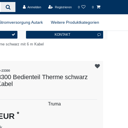
Anmelden
Registrieren
0
0
Stromversorgung Autark
Weitere Produktkategorien
KONTAKT
rme schwarz mit 6 m Kabel
0-23300
300 Bedienteil Therme schwarz
Kabel
es
Truma
*
 EUR
k