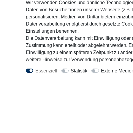
Wir verwenden Cookies und ähnliche Technologie
Daten von Besucher:innen unserer Webseite (z.B. 
Kontakt
Rechtl
personalisieren, Medien von Drittanbietern einzubi
+49 451 3071162
AGB
Datenverarbeitung erfolgt erst durch gesetzte Cookie
Mo. - Fr. 9:30 - 16:00 Uhr
Impress
Einstellungen benennen.
Die Datenverarbeitung kann mit Einwilligung oder a
Wiederru
info@motorfit.de
Zustimmung kann erteilt oder abgelehnt werden. Es
Datensc
Kontaktformular
Einwilligung zu einem späteren Zeitpunkt zu ände
weitere Hinweise zur Verwendung personenbezoge
Vert
Essenziell
Statistik
Externe Medie