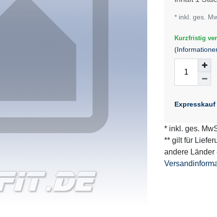
* inkl. ges. M
Kurzfristig ver
(Informatione
Expresskauf
* inkl. ges. MwS
** gilt für Lief
andere Länder 
Versandinform