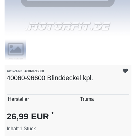
Artikel-Nr.:
40060-96600
40060-96600 Blinddeckel kpl.
Technisches
Wert
Hersteller
Truma
Merkmal
*
26,99 EUR
Inhalt
1
Stück