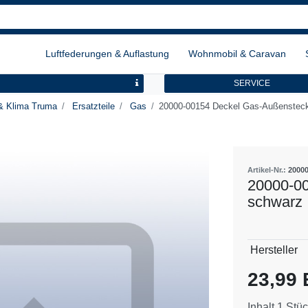
Luftfederungen & Auflastung
Wohnmobil & Caravan
SERVICE
& Klima Truma
Ersatzteile
Gas
20000-00154 Deckel Gas-Außenstec
Artikel-Nr.:
2000
20000-0
schwarz
Technisch
Wert
Hersteller
Merkmal
23,99
Inhalt
1
Stüc