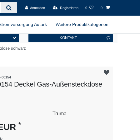
Anmelden
Registrieren
0
0
Stromversorgung Autark
Weitere Produktkategorien
KONTAKT
kdose schwarz
0-00154
0154 Deckel Gas-Außensteckdose
es
Truma
*
 EUR
k