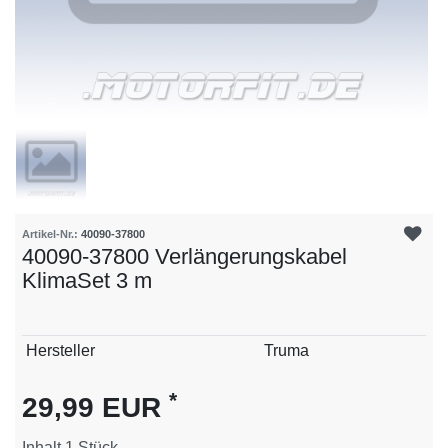
Artikel-Nr.:
40090-37800
40090-37800 Verlängerungskabel
KlimaSet 3 m
Technisches
Wert
Hersteller
Truma
Merkmal
*
29,99 EUR
Inhalt
1
Stück