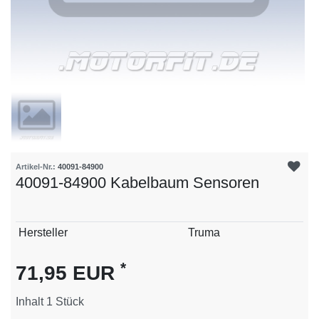
Artikel-Nr.:
40091-84900
40091-84900 Kabelbaum Sensoren
Technisches
Wert
Hersteller
Truma
Merkmal
*
71,95 EUR
Inhalt
1
Stück