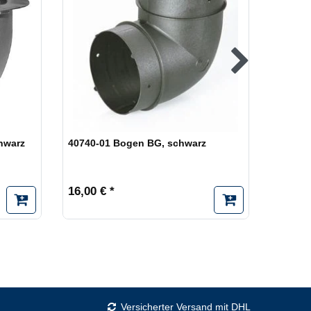
hwarz
40740-01 Bogen BG, schwarz
41251-0
Bedient
16,00 € *
279,00
Versicherter Versand mit DHL