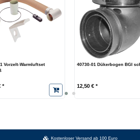
1 Vorzelt-Warmluftset
40730-01 Dükerbogen BGI sc
ß
 *
12,50 € *
Kostenloser Versand ab 100 Euro