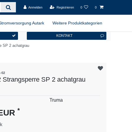
Anmelden
Registrieren
0
0
Stromversorgung Autark
Weitere Produktkategorien
KONTAKT
e SP 2 achatgrau
-02
 Strangsperre SP 2 achatgrau
es
Truma
*
 EUR
k