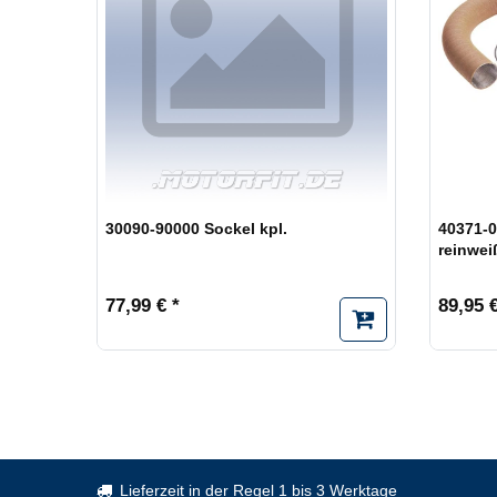
30090-90000 Sockel kpl.
40371-0
reinwei
77,99 € *
89,95 €
Lieferzeit in der Regel 1 bis 3 Werktage