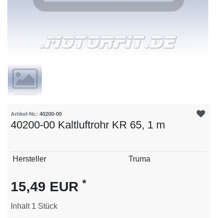
Artikel-Nr.:
40200-00
40200-00 Kaltluftrohr KR 65, 1 m
Technisches
Wert
Hersteller
Truma
Merkmal
*
15,49 EUR
Inhalt
1
Stück