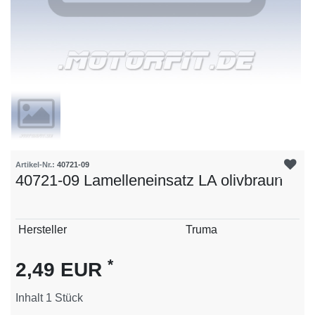
Artikel-Nr.:
40721-09
40721-09 Lamelleneinsatz LA olivbraun
Technisches
Wert
Hersteller
Truma
Merkmal
*
2,49 EUR
Inhalt
1
Stück