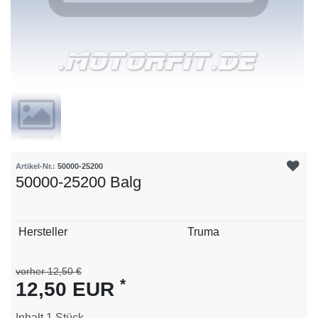
Artikel-Nr.:
50000-25200
50000-25200 Balg
Technisches
Wert
Hersteller
Truma
Merkmal
vorher 12,50 €
*
12,50 EUR
Inhalt
1
Stück