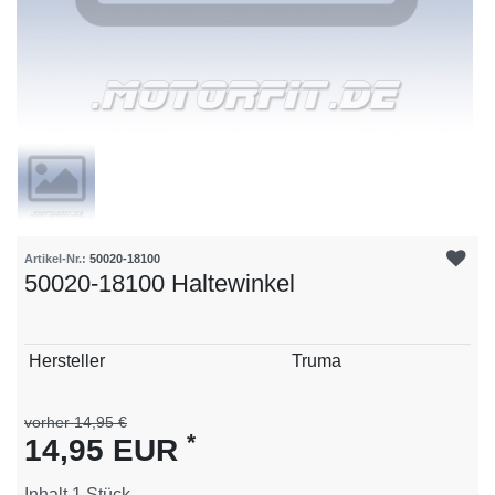
Artikel-Nr.:
50020-18100
50020-18100 Haltewinkel
Technisches
Wert
Hersteller
Truma
Merkmal
vorher 14,95 €
*
14,95 EUR
Inhalt
1
Stück