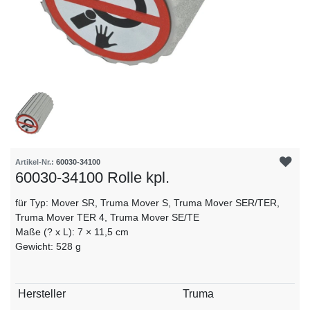
Artikel-Nr.:
60030-34100
60030-34100 Rolle kpl.
für Typ: Mover SR, Truma Mover S, Truma Mover SER/TER,
Truma Mover TER 4, Truma Mover SE/TE
Maße (? x L): 7 × 11,5 cm
Gewicht: 528 g
Technisches
Wert
Hersteller
Truma